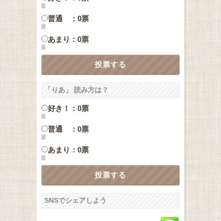
普通 ：0票
あまり：0票
「りあ」 読み方は？
好き！：0票
普通 ：0票
あまり：0票
SNSでシェアしよう