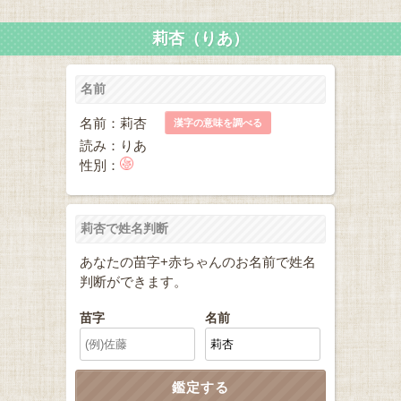
莉杏（りあ）
名前
名前：莉杏
漢字の意味を調べる
読み：りあ
性別：
莉杏で姓名判断
あなたの苗字+赤ちゃんのお名前で姓名
判断ができます。
苗字
名前