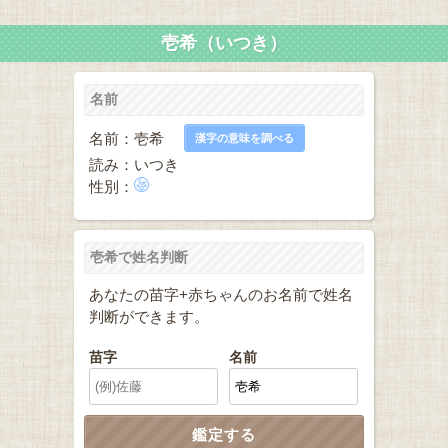
壱希（いつき）
名前
名前：壱希
漢字の意味を調べる
読み：いつき
性別：
壱希で姓名判断
あなたの苗字+赤ちゃんのお名前で姓名
判断ができます。
苗字
名前