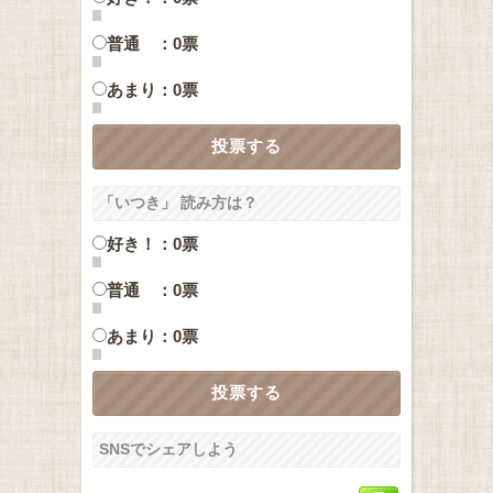
普通 ：0票
あまり：0票
「いつき」 読み方は？
好き！：0票
普通 ：0票
あまり：0票
SNSでシェアしよう