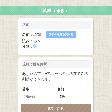
琉輝（るき）
名前
名前：琉輝
漢字の意味を調べる
読み：るき
性別：
琉輝で姓名判断
あなたの苗字+赤ちゃんのお名前で姓名
判断ができます。
苗字
名前