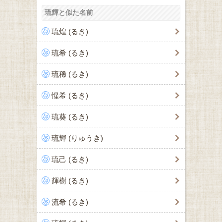
琉輝と似た名前
琉煌 (るき)
琉希 (るき)
琉稀 (るき)
惺希 (るき)
琉葵 (るき)
琉輝 (りゅうき)
琉己 (るき)
輝樹 (るき)
流希 (るき)