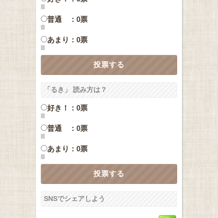
普通 ：0票
あまり：0票
「るき」 読み方は？
好き！：0票
普通 ：0票
あまり：0票
SNSでシェアしよう