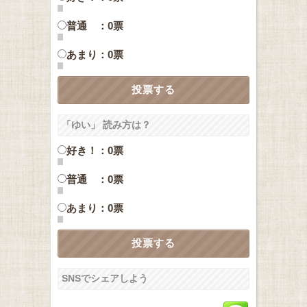
普通 ：0票
あまり：0票
「ゆい」 読み方は？
好き！：0票
普通 ：0票
あまり：0票
SNSでシェアしよう