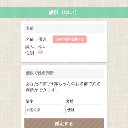
優以（ゆい）
名前
名前：優以
漢字の意味を調べる
読み：ゆい
性別：
優以で姓名判断
あなたの苗字+赤ちゃんのお名前で姓名
判断ができます。
苗字
名前