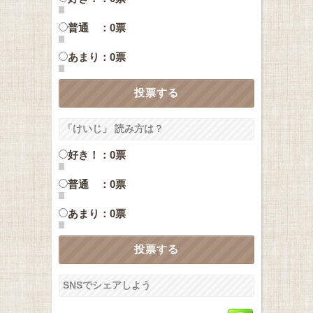
普通 ：0票
あまり：0票
「けいじ」 読み方は？
好き！：0票
普通 ：0票
あまり：0票
SNSでシェアしよう