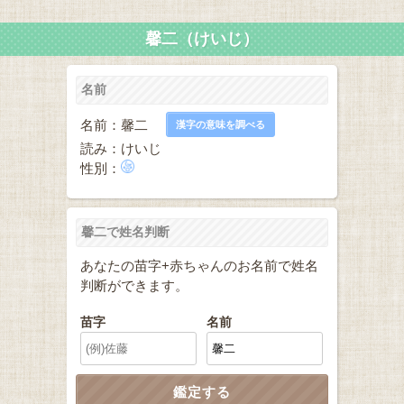
馨二（けいじ）
名前
名前：馨二
漢字の意味を調べる
読み：けいじ
性別：
馨二で姓名判断
あなたの苗字+赤ちゃんのお名前で姓名
判断ができます。
苗字
名前