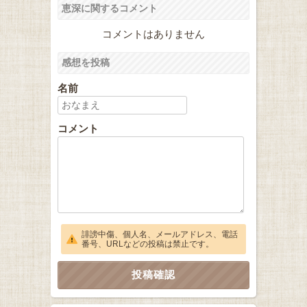
恵深に関するコメント
コメントはありません
感想を投稿
名前
コメント
誹謗中傷、個人名、メールアドレス、電話
番号、URLなどの投稿は禁止です。