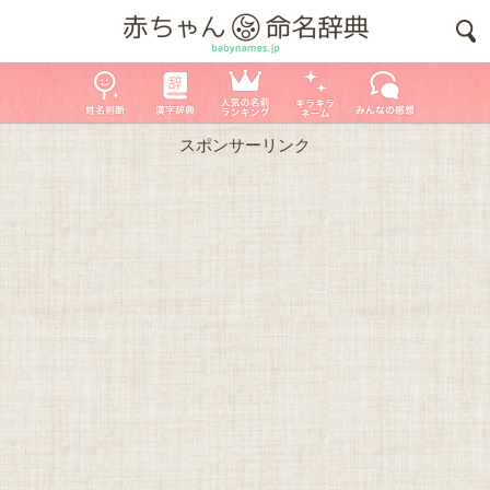
スポンサーリンク