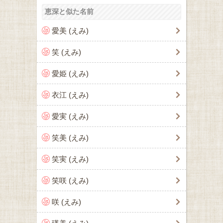
恵深と似た名前
愛美 (えみ)
笑 (えみ)
愛姫 (えみ)
衣江 (えみ)
愛実 (えみ)
笑美 (えみ)
笑実 (えみ)
笑咲 (えみ)
咲 (えみ)