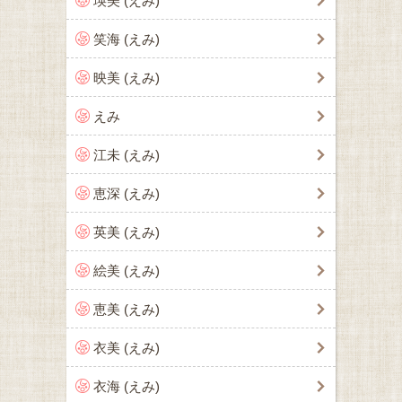
瑛美 (えみ)
笑海 (えみ)
映美 (えみ)
えみ
江未 (えみ)
恵深 (えみ)
英美 (えみ)
絵美 (えみ)
恵美 (えみ)
衣美 (えみ)
衣海 (えみ)