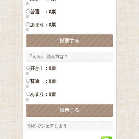
普通 ：0票
あまり：0票
「えみ」 読み方は？
好き！：0票
普通 ：0票
あまり：0票
SNSでシェアしよう