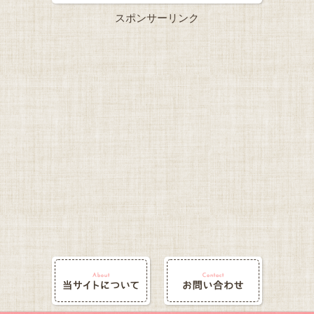
スポンサーリンク