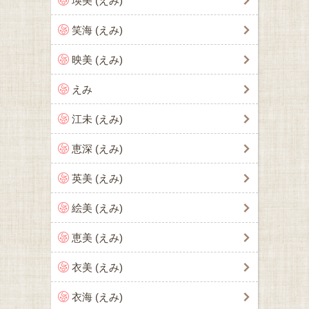
瑛美 (えみ)
笑海 (えみ)
映美 (えみ)
えみ
江未 (えみ)
恵深 (えみ)
英美 (えみ)
絵美 (えみ)
恵美 (えみ)
衣美 (えみ)
衣海 (えみ)