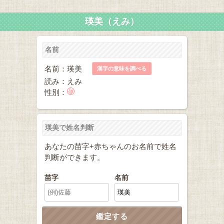
瑛美（えみ）
名前
名前：瑛美
漢字の意味を調べる
読み：えみ
性別：
瑛美で姓名判断
あなたの苗字+赤ちゃんのお名前で姓名
判断ができます。
苗字
名前