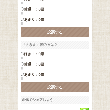
普通 ：0票
あまり：0票
「さきま」 読み方は？
好き！：0票
普通 ：0票
あまり：0票
SNSでシェアしよう