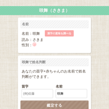
咲舞（さきま）
名前
名前：咲舞
漢字の意味を調べる
読み：さきま
性別：
咲舞で姓名判断
あなたの苗字+赤ちゃんのお名前で姓名
判断ができます。
苗字
名前