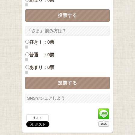
「さま」 読み方は？
好き！：0票
普通 ：0票
あまり：0票
SNSでシェアしよう
リスト