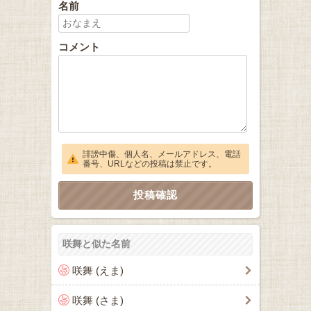
名前
コメント
誹謗中傷、個人名、メールアドレス、電話
番号、URLなどの投稿は禁止です。
咲舞と似た名前
咲舞 (えま)
咲舞 (さま)