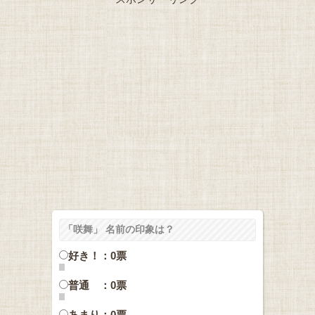
「咲舞」 名前の印象は？
好き！：0票
普通 ：0票
あまり：0票