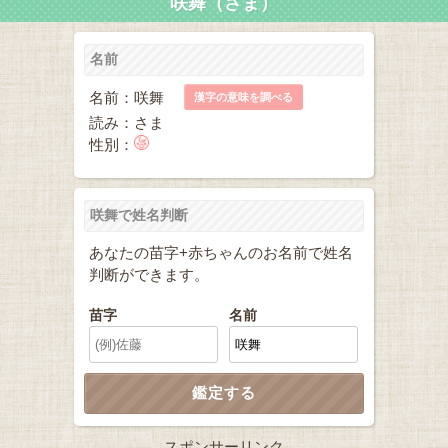
咲舞（さま）
名前
名前：咲舞
漢字の意味を調べる
読み：さま
性別：
咲舞で姓名判断
あなたの苗字+赤ちゃんのお名前で姓名
判断ができます。
苗字
名前
スポンサーリンク