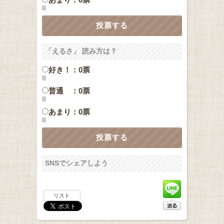
「えるさ」 読み方は？
好き！：0票
普通 ：0票
あまり：0票
SNSでシェアしよう
リスト