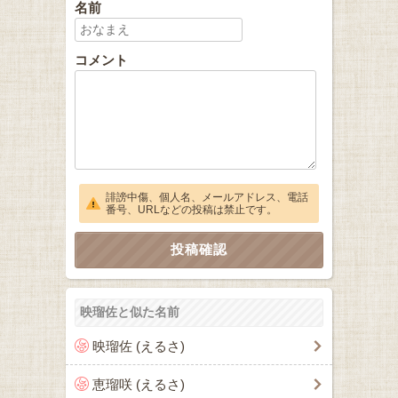
名前
コメント
誹謗中傷、個人名、メールアドレス、電話
番号、URLなどの投稿は禁止です。
映瑠佐と似た名前
映瑠佐 (えるさ)
恵瑠咲 (えるさ)