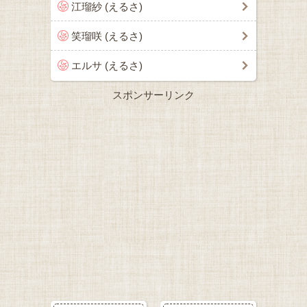
江瑠紗 (えるさ)
笑瑠咲 (えるさ)
エルサ (えるさ)
スポンサーリンク