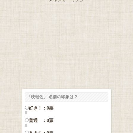
「映瑠佐」 名前の印象は？
好き！：0票
普通 ：0票
あまり：0票