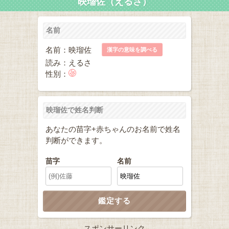
映瑠佐（えるさ）
名前
名前：映瑠佐
漢字の意味を調べる
読み：えるさ
性別：
映瑠佐で姓名判断
あなたの苗字+赤ちゃんのお名前で姓名
判断ができます。
苗字
名前
スポンサーリンク