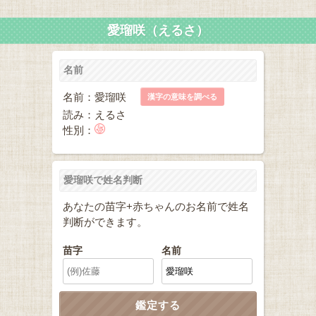
愛瑠咲（えるさ）
名前
名前：愛瑠咲
漢字の意味を調べる
読み：えるさ
性別：
愛瑠咲で姓名判断
あなたの苗字+赤ちゃんのお名前で姓名
判断ができます。
苗字
名前