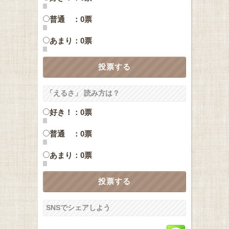
普通 ：0票
あまり：0票
「えるさ」 読み方は？
好き！：0票
普通 ：0票
あまり：0票
SNSでシェアしよう