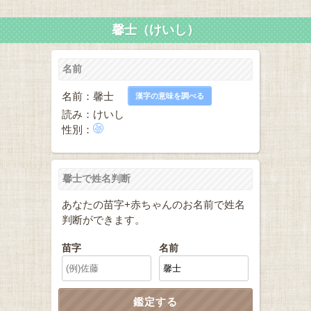
馨士（けいし）
名前
名前：馨士
漢字の意味を調べる
読み：けいし
性別：
馨士で姓名判断
あなたの苗字+赤ちゃんのお名前で姓名
判断ができます。
苗字
名前