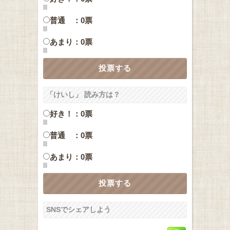
普通 ：0票
あまり：0票
「けいし」 読み方は？
好き！：0票
普通 ：0票
あまり：0票
SNSでシェアしよう