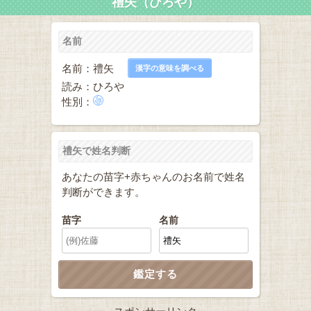
禮矢（ひろや）
名前
名前：禮矢
漢字の意味を調べる
読み：ひろや
性別：
禮矢で姓名判断
あなたの苗字+赤ちゃんのお名前で姓名
判断ができます。
苗字
名前