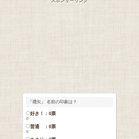
スポンサーリンク
「禮矢」 名前の印象は？
好き！：0票
普通 ：0票