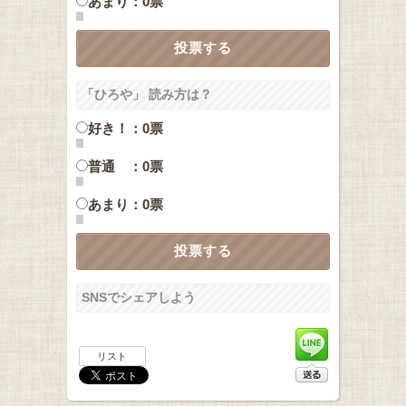
あまり：0票
「ひろや」 読み方は？
好き！：0票
普通 ：0票
あまり：0票
SNSでシェアしよう
リスト