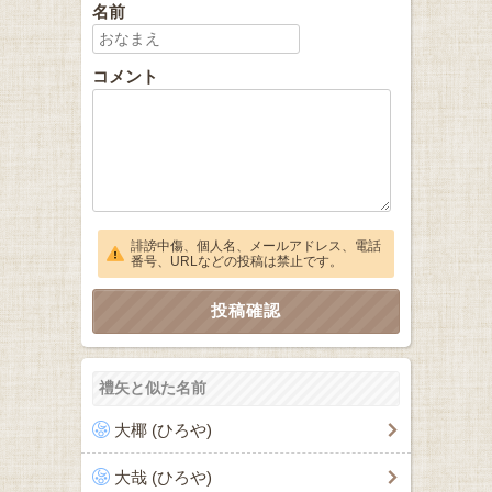
名前
コメント
誹謗中傷、個人名、メールアドレス、電話
番号、URLなどの投稿は禁止です。
禮矢と似た名前
大椰 (ひろや)
大哉 (ひろや)