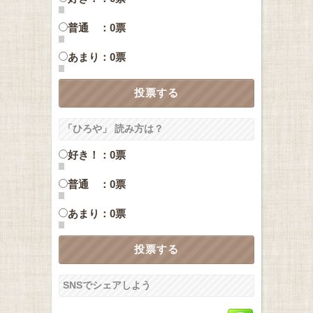
普通 ：0票
あまり：0票
「ひろや」 読み方は？
好き！：0票
普通 ：0票
あまり：0票
SNSでシェアしよう