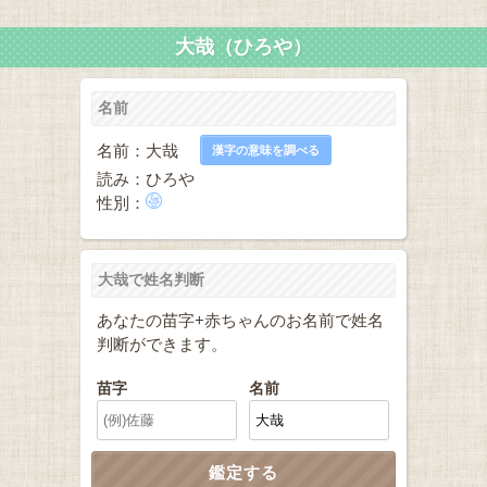
大哉（ひろや）
名前
名前：大哉
漢字の意味を調べる
読み：ひろや
性別：
大哉で姓名判断
あなたの苗字+赤ちゃんのお名前で姓名
判断ができます。
苗字
名前