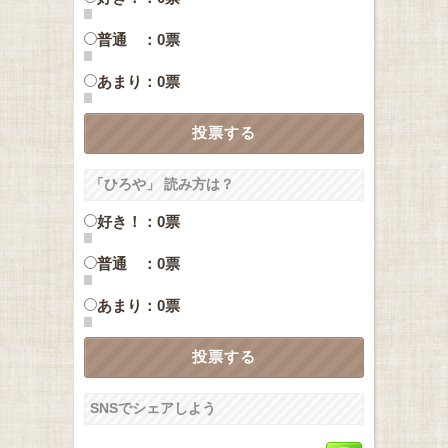
普通 ：0票
あまり：0票
「ひろや」 読み方は？
好き！：0票
普通 ：0票
あまり：0票
SNSでシェアしよう