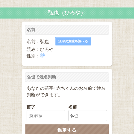
弘也（ひろや）
名前
名前：弘也
漢字の意味を調べる
読み：ひろや
性別：
弘也で姓名判断
あなたの苗字+赤ちゃんのお名前で姓名
判断ができます。
苗字
名前