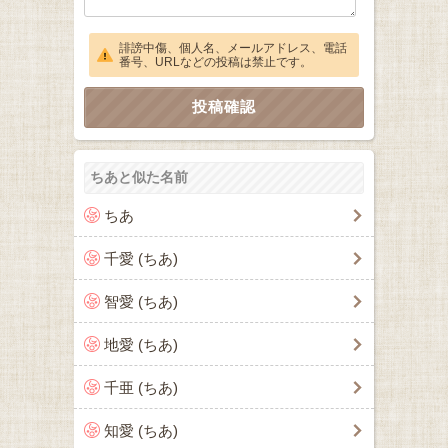
誹謗中傷、個人名、メールアドレス、電話
番号、URLなどの投稿は禁止です。
ちあと似た名前
ちあ
千愛 (ちあ)
智愛 (ちあ)
地愛 (ちあ)
千亜 (ちあ)
知愛 (ちあ)