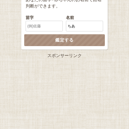
判断ができます。
苗字
名前
スポンサーリンク