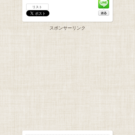
リスト
スポンサーリンク