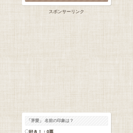
スポンサーリンク
「茅愛」 名前の印象は？
好き！：0票