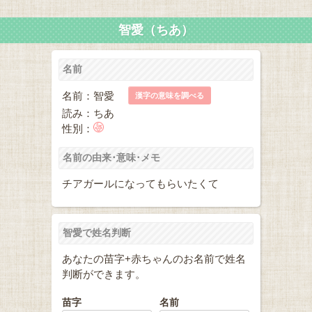
智愛（ちあ）
名前
名前：智愛
漢字の意味を調べる
読み：ちあ
性別：
名前の由来･意味･メモ
チアガールになってもらいたくて
智愛で姓名判断
あなたの苗字+赤ちゃんのお名前で姓名
判断ができます。
苗字
名前