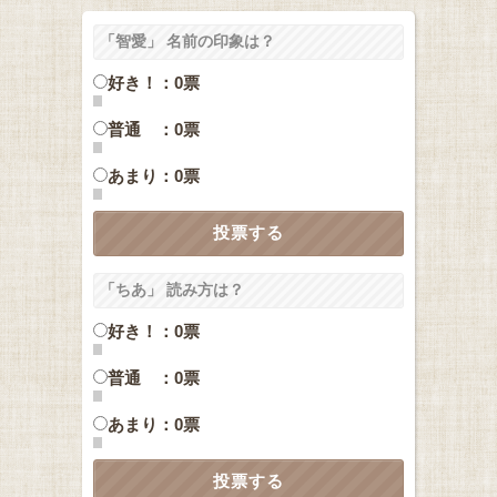
「智愛」 名前の印象は？
好き！：0票
普通 ：0票
あまり：0票
「ちあ」 読み方は？
好き！：0票
普通 ：0票
あまり：0票