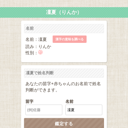
凜夏（りんか）
名前
名前：凜夏
漢字の意味を調べる
読み：りんか
性別：
凜夏で姓名判断
あなたの苗字+赤ちゃんのお名前で姓名
判断ができます。
苗字
名前