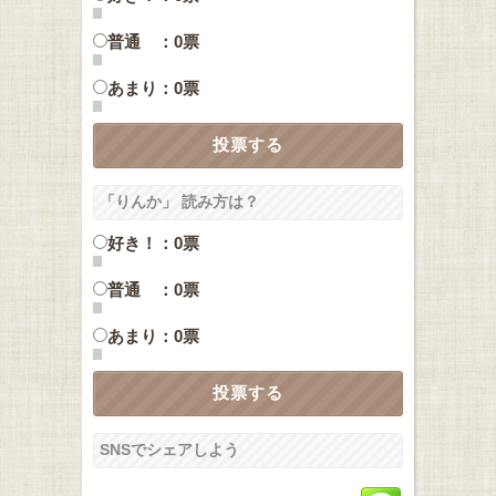
普通 ：0票
あまり：0票
「りんか」 読み方は？
好き！：0票
普通 ：0票
あまり：0票
SNSでシェアしよう