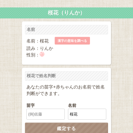
桜花（りんか）
名前
名前：桜花
漢字の意味を調べる
読み：りんか
性別：
桜花で姓名判断
あなたの苗字+赤ちゃんのお名前で姓名
判断ができます。
苗字
名前