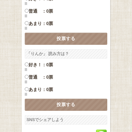
普通 ：0票
あまり：0票
「りんか」 読み方は？
好き！：0票
普通 ：0票
あまり：0票
SNSでシェアしよう