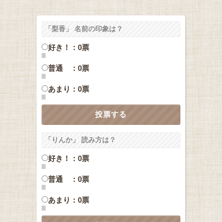
「梨香」 名前の印象は？
好き！：0票
普通 ：0票
あまり：0票
「りんか」 読み方は？
好き！：0票
普通 ：0票
あまり：0票