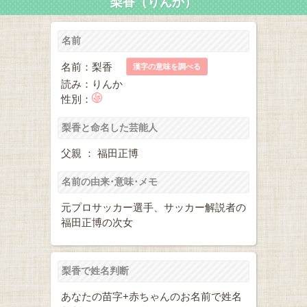
梨香（りんか）
名前
名前：梨香
漢字の意味を調べる
読み：りんか
性別：
梨香と命名した芸能人
父親 ： 福田正博
名前の由来･意味･メモ
元プロサッカー選手、サッカー解説者の
福田正博の次女
梨香で姓名判断
あなたの苗字+赤ちゃんのお名前で姓名